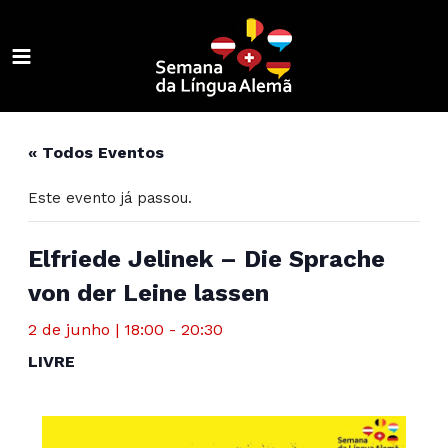
Ir
para
o
MAIN
conteúdo
ALTERNAR
MENU
MENU
ALTERNAR
« Todos Eventos
MENU
ALTERNAR
Este evento já passou.
MENU
ALTERNAR
MENU
ALTERNAR
Elfriede Jelinek – Die Sprache
von der Leine lassen
MENU
ALTERNAR
2 de junho | 18:00
-
20:30
MENU
ALTERNAR
LIVRE
MENU
ALTERNAR
MENU