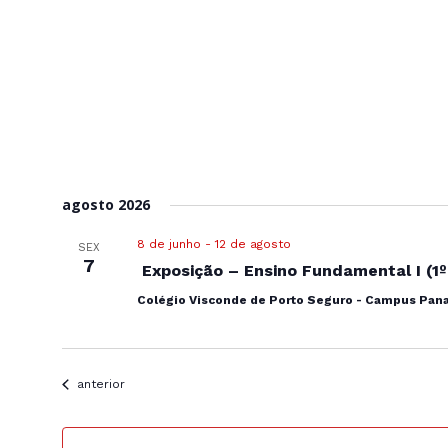
agosto 2026
8 de junho
-
12 de agosto
SEX
7
Exposição – Ensino Fundamental I (1º
Colégio Visconde de Porto Seguro - Campus Pa
Eventos
anterior