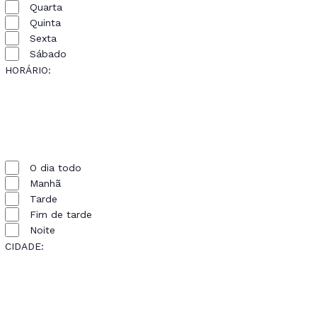
Quarta
Quinta
Sexta
Sábado
HORÁRIO
:
REMOVER
FILTROS
ABRIR
Horário
FILTRO
FECHAR
FECHAR
FILTRO
O dia todo
FILTRO
Manhã
Tarde
Fim de tarde
Noite
CIDADE
:
REMOVER
FILTROS
ABRIR