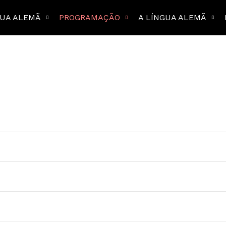
GUA ALEMÃ
PROGRAMAÇÃO
A LÍNGUA ALEMÃ
 ano)
namby
R. Itapaiúna, 1355 -, São Paulo - SP,, Panamby, São Paulo, Brasil