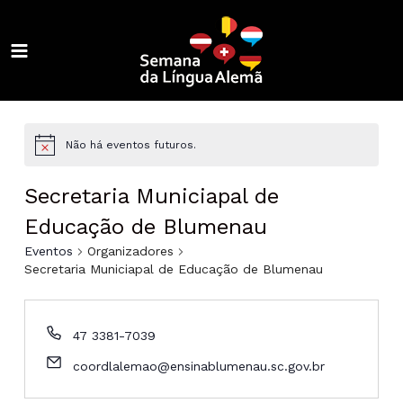
Ir
para
o
MAIN
conteúdo
ALTERNAR
MENU
MENU
ALTERNAR
MENU
ALTERNAR
Não há eventos futuros.
MENU
ALTERNAR
Secretaria Municiapal de
MENU
ALTERNAR
Educação de Blumenau
Eventos
Organizadores
MENU
ALTERNAR
Secretaria Municiapal de Educação de Blumenau
MENU
ALTERNAR
47 3381-7039
MENU
ALTERNAR
coordlalemao@ensinablumenau.sc.gov.br
MENU