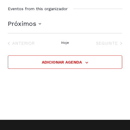
Eventos from this organizador
Próximos
Selecione
a
EVENTOS
EVENTOS
data.
ANTERIOR
Hoje
SEGUINTE
ADICIONAR AGENDA