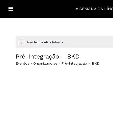
Ir
para
A SEMANA DA LÍN
MAIN
o
conteúdo
MENU
ALTERNAR
Não há eventos futuros.
MENU
ALTERNAR
Pré-Integração – BKD
MENU
ALTERNAR
Eventos
Organizadores
Pré-Integração – BKD
MENU
ALTERNAR
MENU