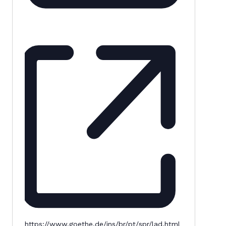
https://www.goethe.de/ins/br/pt/spr/lad.html