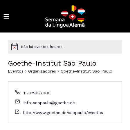
Ir
para
o
MAIN
conteúdo
ALTERNAR
MENU
MENU
ALTERNAR
MENU
ALTERNAR
Não há eventos futuros.
MENU
ALTERNAR
Goethe-Institut São Paulo
MENU
ALTERNAR
Eventos
Organizadores
Goethe-Institut São Paulo
MENU
ALTERNAR
11-3296-7000
MENU
ALTERNAR
info-saopaulo@goethe.de
MENU
ALTERNAR
http://www.goethe.de/saopaulo/eventos
MENU