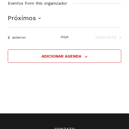
Eventos from this organizador
Próximos
Selecione
a
EVENTOS
data.
Hoje
SEGUINTE
Eventos
anterior
ADICIONAR AGENDA