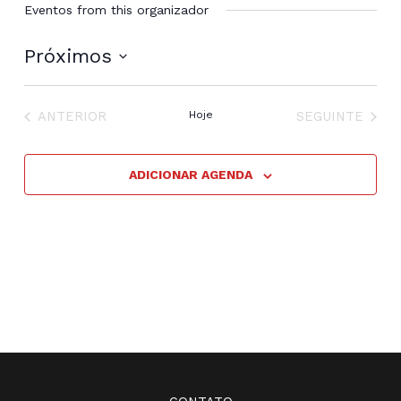
Eventos from this organizador
Próximos
Selecione
a
EVENTOS
EVENTOS
data.
ANTERIOR
Hoje
SEGUINTE
ADICIONAR AGENDA