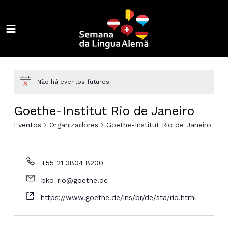
Ir
para
o
MAIN
conteúdo
ALTERNAR
MENU
MENU
ALTERNAR
MENU
ALTERNAR
Não há eventos futuros.
MENU
ALTERNAR
Goethe-Institut Rio de Janeiro
MENU
ALTERNAR
Eventos
Organizadores
Goethe-Institut Rio de Janeiro
MENU
ALTERNAR
+55 21 3804 8200
MENU
ALTERNAR
bkd-rio@goethe.de
MENU
ALTERNAR
https://www.goethe.de/ins/br/de/sta/rio.html
MENU