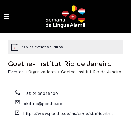
Ir
para
o
MAIN
conteúdo
ALTERNAR
MENU
MENU
ALTERNAR
MENU
ALTERNAR
Não há eventos futuros.
MENU
ALTERNAR
Goethe-Institut Rio de Janeiro
MENU
ALTERNAR
Eventos
Organizadores
Goethe-Institut Rio de Janeiro
MENU
ALTERNAR
+55 21 38048200
MENU
ALTERNAR
bkd-rio@goethe.de
MENU
ALTERNAR
https://www.goethe.de/ins/br/de/sta/rio.html
MENU