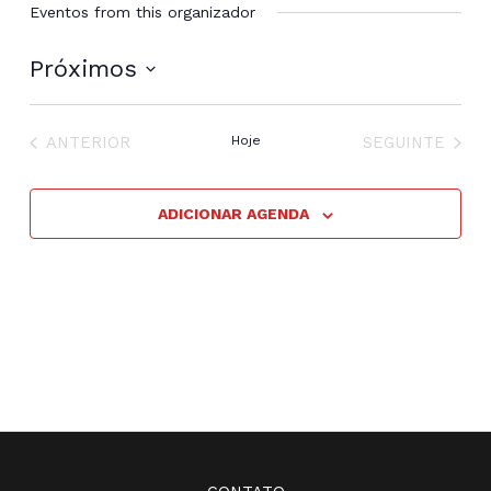
Eventos from this organizador
Próximos
Selecione
a
EVENTOS
EVENTOS
data.
ANTERIOR
Hoje
SEGUINTE
ADICIONAR AGENDA