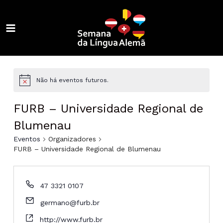
Ir
para
o
MAIN
conteúdo
ALTERNAR
MENU
MENU
ALTERNAR
MENU
ALTERNAR
Não há eventos futuros.
MENU
ALTERNAR
FURB – Universidade Regional de
MENU
ALTERNAR
Blumenau
Eventos
Organizadores
MENU
ALTERNAR
FURB – Universidade Regional de Blumenau
MENU
ALTERNAR
47 3321 0107
MENU
ALTERNAR
germano@furb.br
MENU
http://www.furb.br