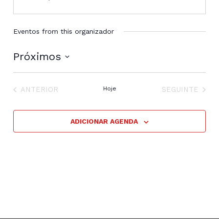
Eventos from this organizador
Próximos
Selecione
a
EVENTOS
EVENTOS
data.
ANTERIOR
Hoje
SEGUINTE
ADICIONAR AGENDA