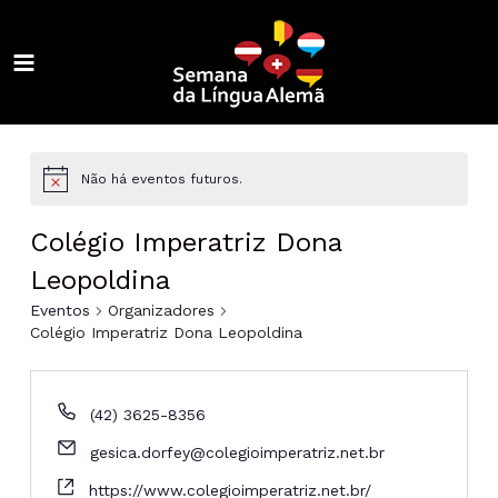
Ir
para
o
MAIN
conteúdo
ALTERNAR
MENU
MENU
ALTERNAR
MENU
ALTERNAR
Não há eventos futuros.
MENU
ALTERNAR
Colégio Imperatriz Dona
MENU
ALTERNAR
Leopoldina
Eventos
Organizadores
MENU
ALTERNAR
Colégio Imperatriz Dona Leopoldina
MENU
ALTERNAR
(42) 3625-8356
MENU
ALTERNAR
gesica.dorfey@colegioimperatriz.net.br
MENU
https://www.colegioimperatriz.net.br/