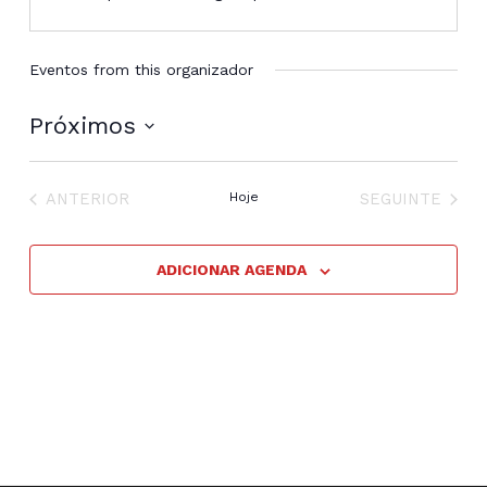
Eventos from this organizador
Próximos
Selecione
a
EVENTOS
EVENTOS
data.
ANTERIOR
Hoje
SEGUINTE
ADICIONAR AGENDA