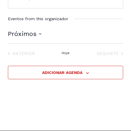
Eventos from this organizador
Próximos
Selecione
a
EVENTOS
EVENTOS
data.
ANTERIOR
Hoje
SEGUINTE
ADICIONAR AGENDA