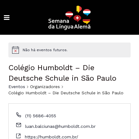
Ir
para
o
MAIN
conteúdo
ALTERNAR
MENU
MENU
ALTERNAR
MENU
ALTERNAR
Não há eventos futuros.
MENU
ALTERNAR
Colégio Humboldt – Die
MENU
ALTERNAR
Deutsche Schule in São Paulo
Eventos
Organizadores
MENU
ALTERNAR
Colégio Humboldt – Die Deutsche Schule in São Paulo
MENU
ALTERNAR
(11) 5686-4055
MENU
ALTERNAR
luan.balciunas@humboldt.com.br
MENU
https://humboldt.com.br/