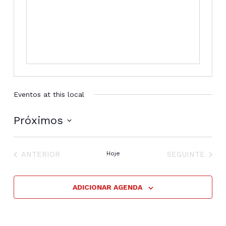
Eventos at this local
Próximos
Selecione
a
EVENTOS
EVENTOS
data.
ANTERIOR
Hoje
SEGUINTE
ADICIONAR AGENDA