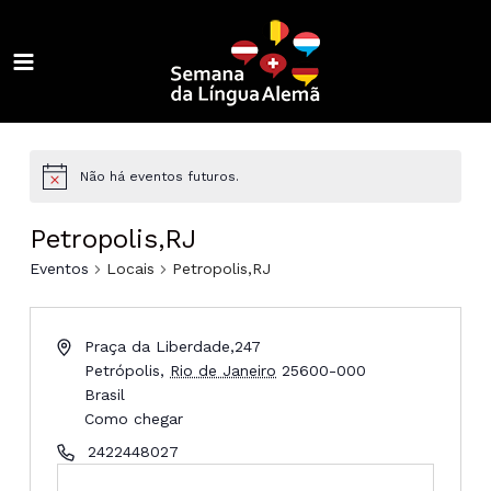
Ir
para
o
MAIN
conteúdo
ALTERNAR
MENU
MENU
ALTERNAR
MENU
ALTERNAR
Não há eventos futuros.
MENU
ALTERNAR
Petropolis,RJ
MENU
ALTERNAR
Eventos
Locais
Petropolis,RJ
MENU
ALTERNAR
Praça da Liberdade,247
MENU
ALTERNAR
Petrópolis
,
Rio de Janeiro
25600-000
Brasil
MENU
ALTERNAR
Como chegar
2422448027
MENU