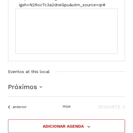
igsh=N2RocTc3a2dneGpu&utm_source=qr#
Eventos at this local
Próximos
Selecione
a
EVENTOS
data.
Hoje
SEGUINTE
Eventos
anterior
ADICIONAR AGENDA