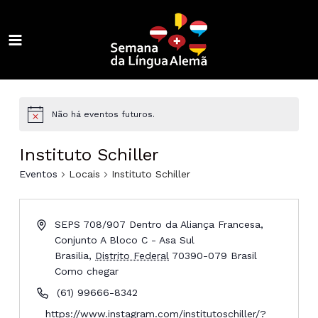
Ir
para
o
MAIN
conteúdo
ALTERNAR
MENU
MENU
ALTERNAR
MENU
ALTERNAR
Não há eventos futuros.
MENU
ALTERNAR
Instituto Schiller
MENU
ALTERNAR
Eventos
Locais
Instituto Schiller
MENU
ALTERNAR
SEPS 708/907 Dentro da Aliança Francesa,
MENU
ALTERNAR
Conjunto A Bloco C - Asa Sul
Brasilia
,
Distrito Federal
70390-079
Brasil
MENU
ALTERNAR
Como chegar
(61) 99666-8342
MENU
https://www.instagram.com/institutoschiller/?