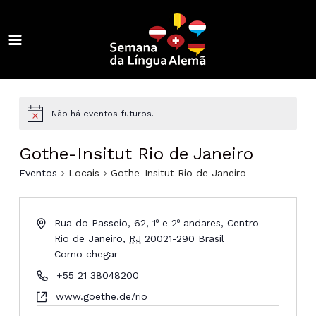
Ir
para
o
MAIN
conteúdo
ALTERNAR
MENU
MENU
ALTERNAR
MENU
ALTERNAR
Não há eventos futuros.
MENU
ALTERNAR
Gothe-Insitut Rio de Janeiro
MENU
ALTERNAR
Eventos
Locais
Gothe-Insitut Rio de Janeiro
MENU
ALTERNAR
Rua do Passeio, 62, 1º e 2º andares, Centro
MENU
ALTERNAR
Rio de Janeiro
,
RJ
20021-290
Brasil
Como chegar
MENU
ALTERNAR
+55 21 38048200
MENU
www.goethe.de/rio