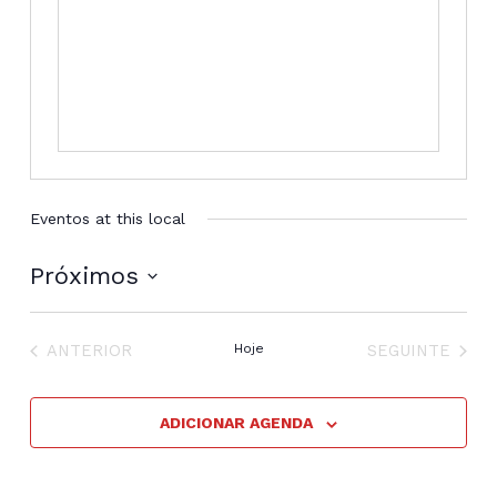
Eventos at this local
Próximos
Selecione
a
EVENTOS
EVENTOS
data.
ANTERIOR
Hoje
SEGUINTE
ADICIONAR AGENDA