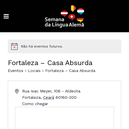
Ir
para
o
MAIN
conteúdo
ALTERNAR
MENU
MENU
ALTERNAR
MENU
ALTERNAR
Não há eventos futuros.
MENU
ALTERNAR
Fortaleza – Casa Absurda
MENU
ALTERNAR
Eventos
Locais
Fortaleza – Casa Absurda
MENU
ALTERNAR
Rua Isac Meyer, 108 - Aldeota
MENU
ALTERNAR
Fortaleza
,
Ceará
60160-200
Como chegar
MENU
ALTERNAR
MENU