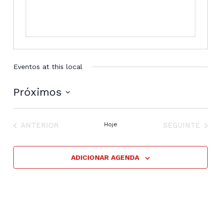
Eventos at this local
Próximos
Selecione
a
EVENTOS
EVENTOS
data.
ANTERIOR
Hoje
SEGUINTE
ADICIONAR AGENDA