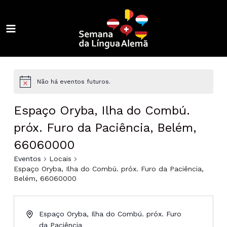
Ir
para
o
MAIN
conteúdo
ALTERNAR
MENU
MENU
ALTERNAR
MENU
ALTERNAR
Não há eventos futuros.
MENU
ALTERNAR
Espaço Oryba, Ilha do Combú.
MENU
ALTERNAR
próx. Furo da Paciência, Belém,
66060000
MENU
ALTERNAR
Eventos
Locais
MENU
ALTERNAR
Espaço Oryba, Ilha do Combú. próx. Furo da Paciência,
Belém, 66060000
MENU
ALTERNAR
MENU
Espaço Oryba, Ilha do Combú. próx. Furo
da Paciência