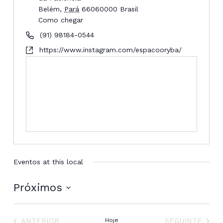
Belém
,
Pará
66060000
Brasil
Como chegar
(91) 98184-0544
https://www.instagram.com/espacooryba/
Eventos at this local
Próximos
Selecione
a
EVENTOS
EVENTOS
data.
ANTERIOR
Hoje
SEGUINTE