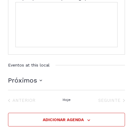
Eventos at this local
Próximos
Selecione
a
EVENTOS
EVENTOS
data.
ANTERIOR
Hoje
SEGUINTE
ADICIONAR AGENDA