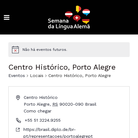
Ir
para
o
MAIN
conteúdo
ALTERNAR
MENU
MENU
ALTERNAR
MENU
ALTERNAR
Não há eventos futuros.
MENU
ALTERNAR
Centro Histórico, Porto Alegre
MENU
ALTERNAR
Eventos
Locais
Centro Histórico, Porto Alegre
MENU
ALTERNAR
Centro Histórico
MENU
ALTERNAR
Porto Alegre
,
RS
90020-090
Brasil
Como chegar
MENU
ALTERNAR
+55 51 3224.9255
MENU
https://brasil.diplo.de/br-
pt/representacoes/portoalegrept