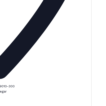
89010-300
egar