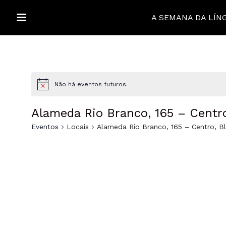
Ir
para
A SEMANA DA LÍN
MAIN
o
conteúdo
MENU
ALTERNAR
Não há eventos futuros.
MENU
ALTERNAR
Alameda Rio Branco, 165 – Cent
MENU
ALTERNAR
Eventos
Locais
Alameda Rio Branco, 165 – Centro, 
MENU
ALTERNAR
MENU