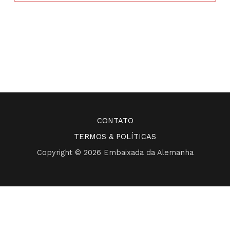
de
Eventos
CONTATO
TERMOS & POLÍTICAS
Copyright © 2026 Embaixada da Alemanha