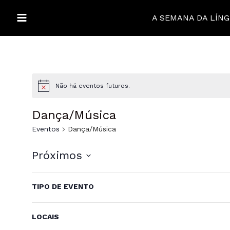
Ir
para
A SEMANA DA LÍN
MAIN
o
conteúdo
MENU
ALTERNAR
Não há eventos futuros.
MENU
ALTERNAR
Dança/Música
MENU
ALTERNAR
Eventos
Dança/Música
MENU
ALTERNAR
Próximos
Selecione
MENU
Mudar
Filtros
a
TIPO DE EVENTO
qualquer
Eventos
anterior
data.
campo
do
LOCAIS
formulário