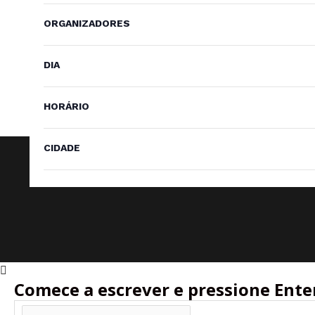
irá
ORGANIZADORES
atualizar
a
lista
DIA
de
eventos
com
HORÁRIO
os
novos
CIDADE
resultados
do
filtro.
Comece a escrever e pressione Ente
Buscar