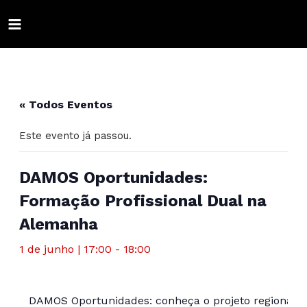
Ir
para
MAIN
o
conteúdo
ALTERNAR
MENU
MENU
ALTERNAR
« Todos Eventos
MENU
ALTERNAR
Este evento já passou.
MENU
ALTERNAR
MENU
ALTERNAR
DAMOS Oportunidades:
Formação Profissional Dual na
MENU
ALTERNAR
Alemanha
MENU
ALTERNAR
1 de junho | 17:00
-
18:00
MENU
ALTERNAR
MENU
DAMOS Oportunidades: conheça o projeto regional d