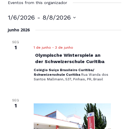
Eventos from this organizador
1/6/2026
 - 
8/8/2026
Selecione
junho 2026
a
data.
SEG
1
1 de junho
-
3 de junho
Olympische Winterspiele an
der Schweizerschule Curitiba
Colégio Suíço Brasileiro Curitiba/
Schweizerschule Curitiba
Rua Wanda dos
Santos Mallmann, 537, Pinhais, PR, Brasil
SEG
1