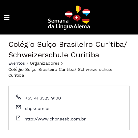
Ir
para
o
MAIN
conteúdo
ALTERNAR
MENU
MENU
ALTERNAR
Colégio Suíço Brasileiro Curitiba/
MENU
ALTERNAR
Schweizerschule Curitiba
MENU
ALTERNAR
Eventos
Organizadores
Colégio Suíço Brasileiro Curitiba/ Schweizerschule
Curitiba
MENU
ALTERNAR
MENU
ALTERNAR
+55 41 3525 9100
MENU
ALTERNAR
chpr.com.br
MENU
ALTERNAR
http://www.chpr.aesb.com.br
MENU