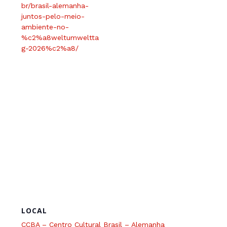
br/brasil-alemanha-
juntos-pelo-meio-
ambiente-no-
%c2%a8weltumweltta
g-2026%c2%a8/
LOCAL
CCBA – Centro Cultural Brasil – Alemanha