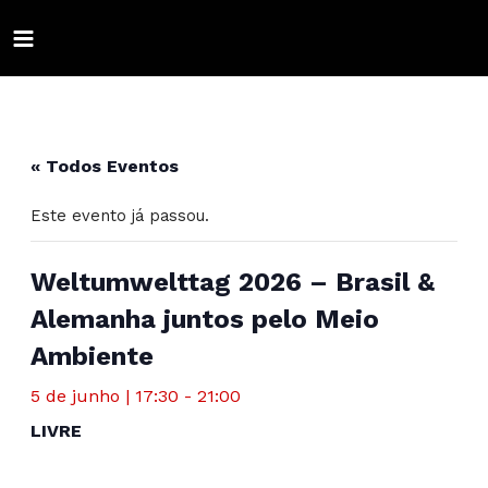
Ir
para
MAIN
o
conteúdo
ALTERNAR
MENU
MENU
ALTERNAR
« Todos Eventos
MENU
ALTERNAR
Este evento já passou.
MENU
ALTERNAR
MENU
ALTERNAR
Weltumwelttag 2026 – Brasil &
Alemanha juntos pelo Meio
MENU
ALTERNAR
Ambiente
MENU
ALTERNAR
5 de junho | 17:30
-
21:00
MENU
ALTERNAR
LIVRE
MENU