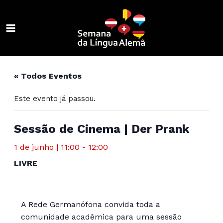
Ir
para
o
MAIN
conteúdo
ALTERNAR
MENU
MENU
ALTERNAR
« Todos Eventos
MENU
ALTERNAR
Este evento já passou.
MENU
ALTERNAR
MENU
ALTERNAR
Sessão de Cinema | Der Prank
MENU
ALTERNAR
1 de junho | 11:00
-
12:00
LIVRE
MENU
ALTERNAR
MENU
ALTERNAR
A Rede Germanófona convida toda a
MENU
comunidade acadêmica para uma sessão