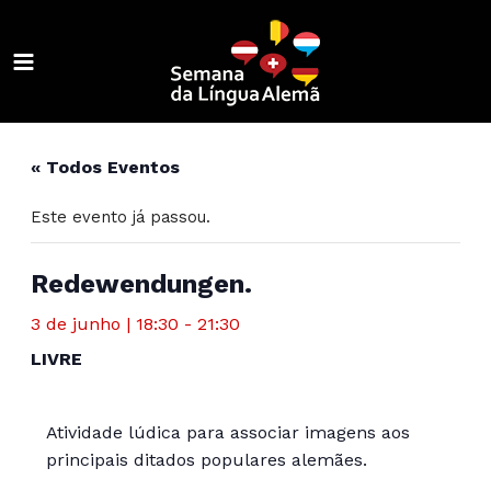
Ir
para
o
MAIN
conteúdo
ALTERNAR
MENU
MENU
ALTERNAR
« Todos Eventos
MENU
ALTERNAR
Este evento já passou.
MENU
ALTERNAR
MENU
ALTERNAR
Redewendungen.
MENU
ALTERNAR
3 de junho | 18:30
-
21:30
LIVRE
MENU
ALTERNAR
MENU
ALTERNAR
Atividade lúdica para associar imagens aos
MENU
principais ditados populares alemães.