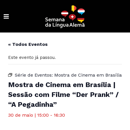
Ir
para
o
MAIN
conteúdo
ALTERNAR
MENU
MENU
ALTERNAR
« Todos Eventos
MENU
ALTERNAR
Este evento já passou.
MENU
ALTERNAR
MENU
ALTERNAR
Série de Eventos:
Mostra de Cinema em Brasília
Mostra de Cinema em Brasília |
MENU
ALTERNAR
Sessão com Filme “Der Prank” /
MENU
ALTERNAR
“A Pegadinha”
MENU
ALTERNAR
30 de maio | 15:00
-
16:30
MENU