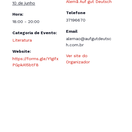
Alemã Auf gut Deutsch
10 de junho
Telefone
Hora:
37196670
18:00 - 20:00
Email
Categoria de Evento:
alemao@aufgutdeutsc
Literatura
h.com.br
Website:
Ver site do
https://forms.gle/Y1gifx
Organizador
PGpkA15btF8