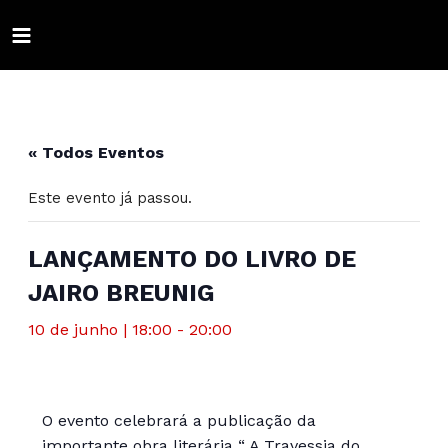
Ir
para
MAIN
o
conteúdo
ALTERNAR
MENU
MENU
ALTERNAR
« Todos Eventos
MENU
ALTERNAR
Este evento já passou.
MENU
ALTERNAR
MENU
ALTERNAR
LANÇAMENTO DO LIVRO DE
JAIRO BREUNIG
MENU
ALTERNAR
10 de junho | 18:00
-
20:00
MENU
ALTERNAR
MENU
ALTERNAR
MENU
O evento celebrará a publicação da
importante obra literária “ A Travessia do