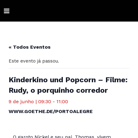
Ir
para
MAIN
o
conteúdo
ALTERNAR
MENU
MENU
ALTERNAR
« Todos Eventos
MENU
ALTERNAR
Este evento já passou.
MENU
ALTERNAR
MENU
ALTERNAR
Kinderkino und Popcorn – Filme:
Rudy, o porquinho corredor
MENU
ALTERNAR
9 de junho | 09:30
-
11:00
MENU
ALTERNAR
WWW.GOETHE.DE/PORTOALEGRE
MENU
ALTERNAR
MENU
O garoto Nickel e seu pai, Thomas, vivem