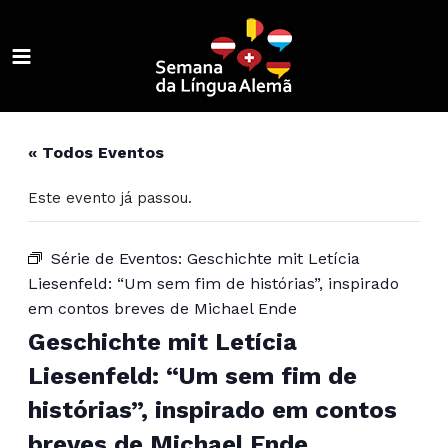
Ir
para
o
MAIN
conteúdo
ALTERNAR
MENU
MENU
ALTERNAR
« Todos Eventos
MENU
ALTERNAR
Este evento já passou.
MENU
ALTERNAR
MENU
ALTERNAR
Série de Eventos:
Geschichte mit Letícia
Liesenfeld: “Um sem fim de histórias”, inspirado
MENU
ALTERNAR
em contos breves de Michael Ende
MENU
ALTERNAR
Geschichte mit Letícia
Liesenfeld: “Um sem fim de
MENU
ALTERNAR
histórias”, inspirado em contos
MENU
breves de Michael Ende