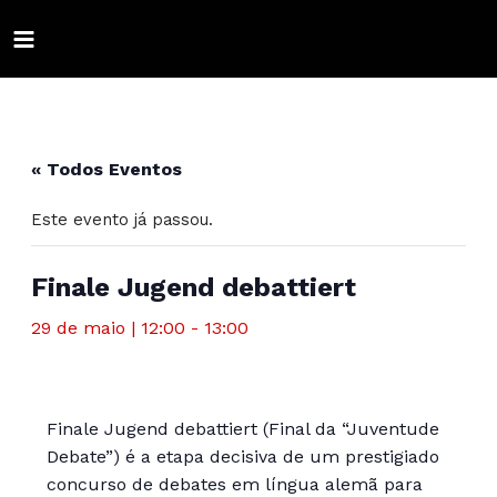
Ir
para
MAIN
o
conteúdo
ALTERNAR
MENU
MENU
ALTERNAR
« Todos Eventos
MENU
ALTERNAR
Este evento já passou.
MENU
ALTERNAR
MENU
ALTERNAR
Finale Jugend debattiert
MENU
ALTERNAR
29 de maio | 12:00
-
13:00
MENU
ALTERNAR
MENU
ALTERNAR
Finale Jugend debattiert (Final da “Juventude
Debate”) é a etapa decisiva de um prestigiado
MENU
concurso de debates em língua alemã para