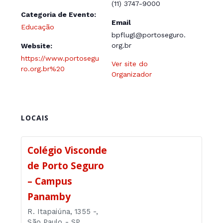
(11) 3747-9000
Categoria de Evento:
Email
Educação
bpflugl@portoseguro.
org.br
Website:
https://www.portosegu
Ver site do
ro.org.br%20
Organizador
LOCAIS
Colégio Visconde
de Porto Seguro
– Campus
Panamby
R. Itapaiúna, 1355 -,
São Paulo - SP,