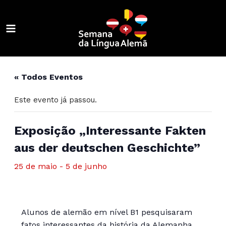
Ir
para
o
MAIN
conteúdo
ALTERNAR
MENU
MENU
ALTERNAR
« Todos Eventos
MENU
ALTERNAR
Este evento já passou.
MENU
ALTERNAR
MENU
ALTERNAR
Exposição „Interessante Fakten
aus der deutschen Geschichte”
MENU
ALTERNAR
25 de maio
-
5 de junho
MENU
ALTERNAR
MENU
ALTERNAR
MENU
Alunos de alemão em nível B1 pesquisaram
fatos interessantes da história da Alemanha