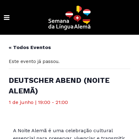
Ir
para
o
MAIN
conteúdo
ALTERNAR
MENU
MENU
ALTERNAR
« Todos Eventos
MENU
ALTERNAR
Este evento já passou.
MENU
ALTERNAR
MENU
ALTERNAR
DEUTSCHER ABEND (NOITE
ALEMÃ)
MENU
ALTERNAR
1 de junho | 19:00
-
21:00
MENU
ALTERNAR
MENU
ALTERNAR
MENU
A Noite Alemã é uma celebração cultural
essencial para preservar, vivenciar e transmitir