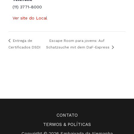
(11) 3771-8000
Ver site do Local
Entrega de
Escape Room para jovens: Auf
Certificados DSDI
Schatzsuche mit dem DaF-Express
CONTATO
TERMOS & POLÍTICAS
Copyright © 2026 Embaixada da Alemanha